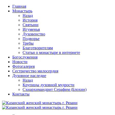
Перейти
Главная
к
Монастырь
содержимому
Назад
История
Святыни
Игуменья
Духовенство
Подворье
Требы
Благотворителям
Статьи о монастыре в интернете
Богослужения
Новости
Фотогалерея
Сестричество милосердия
Духовное наследие
Назад
Крупицы духовной мудрости
Схиархимандрит Серафим (Блохин)
Контакты