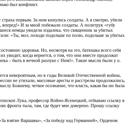
енько был конфликт.
т страха первым. За ним кинулись солдаты. А я смотрю, убили
е, вперед!» И за мной побежали солдаты. А политрук «губу
вшиеся немцы увидели издалека, что священник за убитых
осили: «Ты, мол, походи подольше по полю, подольше за убитых
остоянию здоровья. Но, несмотря на это, батюшка всего себя
х увидит, когда вернется, о том, что они вместе продолжат
века – быть в вечной разлуке с Ним!». Такие мысли были у о.
жется невероятным, но в годы Великой Отечественной войны,
ессии не утихали, массовые аресты и расстрелы продолжались,
ыслу Божиему, четкое осознание, что власть, какая бы ни была
 епископ Лука, профессор Войно-Ясенецкий, отбываю ссылку в
ях фронта тыла, там, где будет мне доверено. Прошу ссылку
, «За взятие Варшавы», «За победу над Германией», Орденом