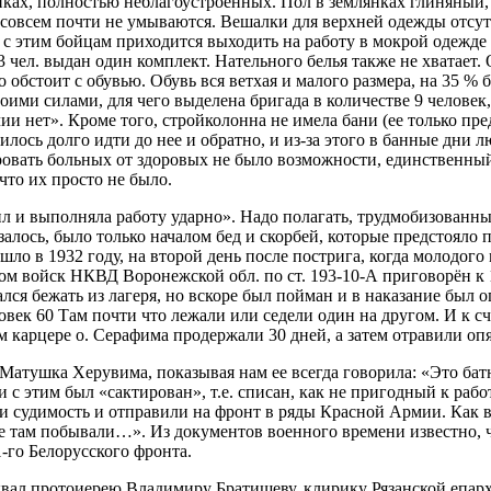
янках, полностью неблагоустроенных. Пол в землянках глиняный
совсем почти не умываются. Вешалки для верхней одежды отсутст
 с этим бойцам приходится выходить на работу в мокрой одежде 
3 чел. выдан один комплект. Нательного белья также не хватает
 обстоит с обувью. Обувь вся ветхая и малого размера, на 35 %
оими силами, для чего выделена бригада в количестве 9 человек
ии нет». Кроме того, стройколонна не имела бани (ее только пре
илось долго идти до нее и обратно, и из-за этого в банные дни 
ировать больных от здоровых не было возможности, единственны
что их просто не было.
х сил и выполняла работу ударно». Надо полагать, трудмобизов
залось, было только началом бед и скорбей, которые предстояло 
ошло в 1932 году, на второй день после пострига, когда молодог
ом войск НКВД Воронежской обл. по ст. 193-10-А приговорён к 
лся бежать из лагеря, но вскоре был пойман и в наказание был 
овек 60 Там почти что лежали или седели один на другом. И к сч
карцере о. Серафима продержали 30 дней, а затем отравили опят
. Матушка Херувима, показывая нам ее всегда говорила: «Это б
 с этим был «сактирован», т.е. списан, как не пригодный к рабо
яли судимость и отправили на фронт в ряды Красной Армии. Как
рые там побывали…». Из документов военного времени известно,
-го Белорусского фронта.
вал протоиерею Владимиру Братищеву, клирику Рязанской епарх