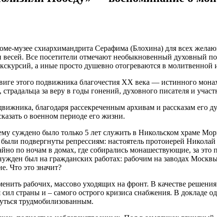
доме-музее схиархимандрита Серафима (Блохина) для всех жела
ов и весей. Все посетители отмечают необыкновенный духовный п
кскурсий, а иные просто душевно отогреваются в молитвенной и
двиге этого подвижника благочестия XX века — истинного мона
 страдальца за веру в годы гонений, духовного писателя и уча
ижника, благодаря рассекреченным архивам и рассказам его дух
сказать о военном периоде его жизни.
 ему суждено было только 5 лет служить в Никольском храме Мо
я были подвергнуты репрессиям: настоятель протоиерей Николай 
йно по ночам в домах, где собирались монашествующие, за это п
вынужден был на гражданских работах: рабочим на заводах Москвы
е. Что это значит?
менить рабочих, массово уходящих на фронт. В качестве решени
сил страны и – самого острого кризиса снабжения. В докладе од
нуться трудмобилизованным.