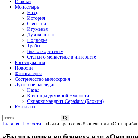
Главная
Монастырь
Назад
История
Святыни
Игуменья
Духовенство
Подворье
Требы
Благотворителям
Статьи о монастыре в интернете
Богослужения
Новости
Фотогалерея
Сестричество милосердия
Духовное наследие
Назад
Крупицы духовной мудрости
Схиархимандрит Серафим (Блохин)
Контакты
Главная
›
Новости
›
«Были крепки во бранех» или «Они прибл
«Были крепки во бранех» или «Они пр