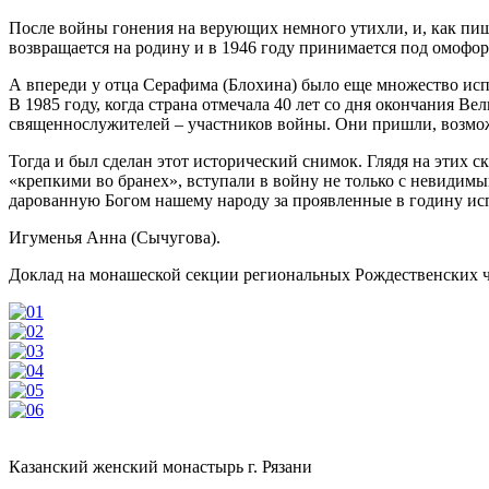
После войны гонения на верующих немного утихли, и, как пиш
возвращается на родину и в 1946 году принимается под омофо
А впереди у отца Серафима (Блохина) было еще множество и
В 1985 году, когда страна отмечала 40 лет со дня окончания 
священнослужителей – участников войны. Они пришли, возмож
Тогда и был сделан этот исторический снимок. Глядя на этих
«крепкими во бранех», вступали в войну не только с невидим
дарованную Богом нашему народу за проявленные в годину ис
Игуменья Анна (Сычугова).
Доклад на монашеской секции региональных Рождественских чте
Казанский женский монастырь г. Рязани