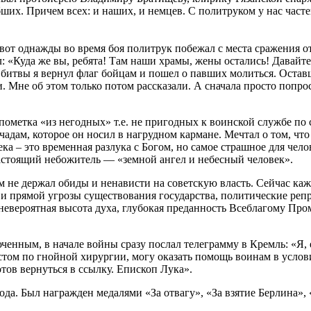
бших. Причем всех: и наших, и немцев. С политруком у нас част
.
 вот однажды во время боя политрук побежал с места сражения о
ал: «Куда же вы, ребята! Там наши храмы, жены остались! Давайт
ле битвы я вернул флаг бойцам и пошел о павших молиться. Оста
и. Мне об этом только потом рассказали. А сначала просто попр
ометка «из негодных» т.е. не пригодных к воинской службе по с
дам, которое он носил в нагрудном кармане. Мечтал о том, что и
ка – это временная разлука с Богом, но самое страшное для чело
настоящий небожитель — «земной ангел и небесный человек».
м не держал обиды и ненависти на советскую власть. Сейчас ка
и прямой угрозы существования государства, политические репр
невероятная высота духа, глубокая преданность Всеблагому Пром
енным, в начале войны сразу послал телеграмму в Кремль: «Я,
том по гнойной хирургии, могу оказать помощь воинам в услови
тов вернуться в ссылку. Епископ Лука».
года. Был награжден медалями «За отвагу», «За взятие Берлина»