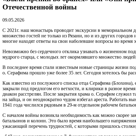
Отечественной войны
09.05.2026
С 2021г. наш монастырь проводит экскурсии в мемориальном 
множество гостей не только из Рязани, но и из других город
многие находят ответы на свои наболевшие вопросы во время э
Невозможно без сердечного отклика узнавать о жизненном по
мудрого старца, с молодых лет окормлявшего множество людей,
В последнее время стали известным новые страницы жизни подв
о. Серафима прошло уже более 35 лет. Сегодня хотелось бы рас
Как известно из послужного списка отца Серафима (Блохина),
закрыли под предлогом его ветхости, и клирики в разное врем
диакон расстрелян. После закрытия храма о. Серафим служил та
на зайца, и он неоднократно чудом избегал ареста. Работать 
1941 года числился рядовым в 29-м отдельном рабочем батальон
С началом войны возникла необходимость как можно скорее за
батальонов и колонн. Это было время наибольшего напряжения 
ужасающий перечень трудностей, с которыми пришлось столк