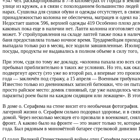
«547 чел. расквартированы в 7–8 километрах от города в земл
улице из кружек, а в связи с похолоданием большинство людей 
нарах. Сушилка для сушки обуви и одежды отсутствует, в связи
принадлежностью колонна не обеспечена, матрацев и одеял на 
Недостает шапок 596, верхней одежды 419 Особенно плохо дело
каковых пока еще в наличии нет. Лапти колонна изготовляет св
может. У стройуправления на складе лаптей также пока в налич
баня предоставляла только ночное время. Трудармейцам приход
выпадала только раз в месяц, все ходили завшивленные. Изол
посуды, продукты не выдавались в полном объеме в силу того, 
При этом, судя по тому же докладу, «колонна пахала изо все
пребывал приблизительно в таких же условиях. Но это, как ока
подвергнут аресту (это уже во второй раз, а впервые это произ
года — заключён под стражу, а 15 апреля — Военным трибунал
Известно только из дневниковых записей батюшки, что он пыта
просто райское место: домик глиняный, где уже находилось чел
паразиты) роем были на каждом сидящим или лежащем». В этом 
В доме о. Серафима на стене висит его необычная фотография
лагерной жизни о. Серафим сильно подорвал здоровье, и в связи
домой. Через несколько месяцев его призвали в военкомат, сн
фронт. А каково было на фронте — это знают только те, кото
года. Был рядовым в миномётной батарее стрелковой дивизии 1
О годах Великой Отечественной войны отец Серафим рассказы