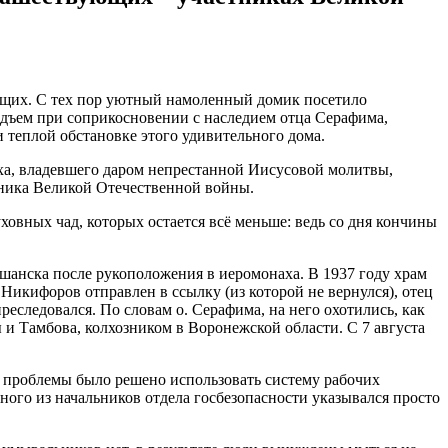
ющих. С тех пор уютный намоленный домик посетило
одъем при соприкосновении с наследием отца Серафима,
 теплой обстановке этого удивительного дома.
ха, владевшего даром непрестанной Иисусовой молитвы,
стника Великой Отечественной войны.
овных чад, которых остается всё меньше: ведь со дня кончины
ршанска после рукоположения в иеромонаха. В 1937 году храм
Никифоров отправлен в ссылку (из которой не вернулся), отец
реследовался. По словам о. Серафима, на него охотились, как
 и Тамбова, колхозником в Воронежской области. С 7 августа
я проблемы было решено использовать систему рабочих
ного из начальников отдела госбезопасности указывался просто