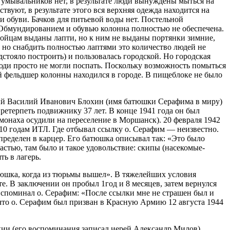
, умывальников нет, в результате люди вынуждены мыться на
вуют, в результате этого вся верхняя одежда находится на
и обуви. Бачков для питьевой воды нет. Постельной
. Обмундированием и обувью колонна полностью не обеспечена.
 бойцам выданы лапти, но к ним не выданы портянки зимние,
, но снабдить полностью лаптями это количество людей не
дстояло построить) и пользовалась городской. Но городская
люди просто не могли поспать. Поскольку возможность помыться
й фельдшер колонны находился в городе. В пищеблоке не было
анный Василий Иванович Блохин (имя батюшки Серафима в миру)
претерпеть подвижнику 37 лет. В конце 1941 года он был
о монаха осудили на переселение в Моршанск). 20 февраля 1942
10 годам ИТЛ. Где отбывал ссылку о. Серафим — неизвестно.
определен в карцер. Его батюшка описывал так: «Это было
астью, там было и такое удовольствие: скипы (насекомые-
ь в лагерь.
атюшка, когда из тюрьмы вышел». В тяжелейших условия
те. В заключении он пробыл 1год и 8 месяцев, затем вернулся
 вспоминал о. Серафим: «После ссылки мне не страшен был и
 что о. Серафим был призван в Красную Армию 12 августа 1944
ии (его воспоминания записал иерей Александр Милов).