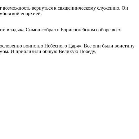
ет возможность вернуться к священническому служению. Он
амбовской епархией.
хии владыка Симон собрал в Борисоглебском соборе всех
агословенно воинство Небесного Царя». Все они были воистину
измом. И приблизили общую Великую Победу,