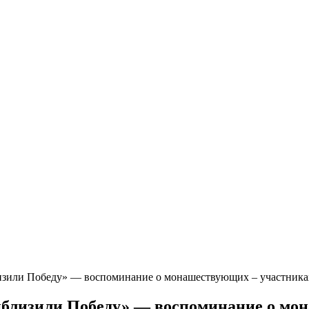
изили Победу» — воспоминание о монашествующих – участника
иблизили Победу» — воспоминание о мо