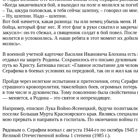
«Когда заканчивался бой, я выходил на поле и молился за поги
– Ты, шкура поповская, я тебя сейчас шлепну, – говорил он мне
– Ну, шлепни. Надо – шлепни.
Вот бой начнется, какая разница: ты или немец убьешь меня. И
бойца, который флаг нес. Я этот флаг в руки схватил и закрич
закусил»: он-то сбежал, а священник солдат в бой повел. Пос
молится и успокоились. А наши ребята в этот момент их добил
молись».
В военной учетной карточке Василия Ивановича Блохина есть п
отдавал на защиту Родины. Сохранилось его письмо духовным ча
путь ко Христу. Батюшка писал: «Главное испытание для челове
Серафима в боевых условиях на передовой, так он и жил как 
Пройдя через нелегкие испытания и притеснения, отец Серафи
страшного кровопролития, тяжелейших боев, огромных потерь 
в том числе и духовенства. Тому поколению была свойственна 
— меняется, а Родина – это святое и непреходящее.
Например, епископ Лука Войно-Ясенецкий, будучи политзаключ
поселке Большая Мурта Красноярского края. Являясь специалис
мою прервать и направить в госпиталь. По окончании войны го
Рядовым о. Серафим воевал с августа 1944-го по октябрь 1945 
Великой Отечественной войны 1 степени (1985 г.).