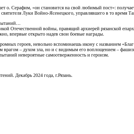
ет о. Серафим, «он становится на свой любимый пост»: получа
р святителя Луки Войно-Ясенецкого, управлявшего в то время Т
спытаний…
Великой Отечественной войны, правящий архиерей рязанской епар
но, впервые открыто надев свои боевые награды.
 скромных героев, невольно вспоминаешь икону с названием «Бл
ым врагом – духом зла, но и с видимым его воплощением – фаш
пытаний невероятные самоотверженность и героизм.
ний. Декабрь 2024 года, г.Рязань.