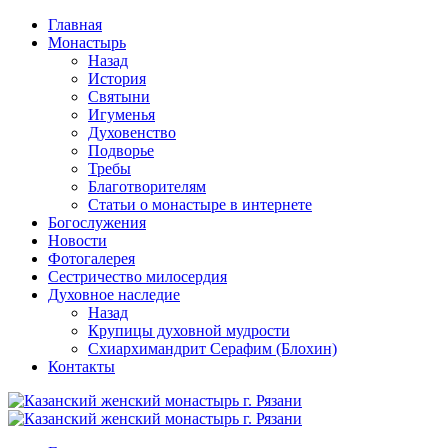
Перейти
Главная
к
Монастырь
содержимому
Назад
История
Святыни
Игуменья
Духовенство
Подворье
Требы
Благотворителям
Статьи о монастыре в интернете
Богослужения
Новости
Фотогалерея
Сестричество милосердия
Духовное наследие
Назад
Крупицы духовной мудрости
Схиархимандрит Серафим (Блохин)
Контакты