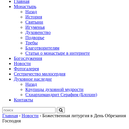
Главная
Монастырь
Назад
История
Святыни
Игуменья
Духовенство
Подворье
Требы
Благотворителям
Статьи о монастыре в интернете
Богослужения
Новости
Фотогалерея
Сестричество милосердия
Духовное наследие
Назад
Крупицы духовной мудрости
Схиархимандрит Серафим (Блохин)
Контакты
Главная
›
Новости
›
Божественная литургия в День Обрезания
Господня