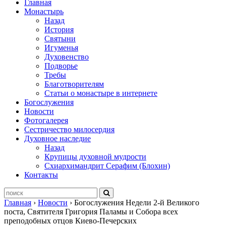
Главная
Монастырь
Назад
История
Святыни
Игуменья
Духовенство
Подворье
Требы
Благотворителям
Статьи о монастыре в интернете
Богослужения
Новости
Фотогалерея
Сестричество милосердия
Духовное наследие
Назад
Крупицы духовной мудрости
Схиархимандрит Серафим (Блохин)
Контакты
Главная
›
Новости
›
Богослужения Недели 2-й Великого
поста, Святителя Григория Паламы и Собора всех
преподобных отцов Киево-Печерских