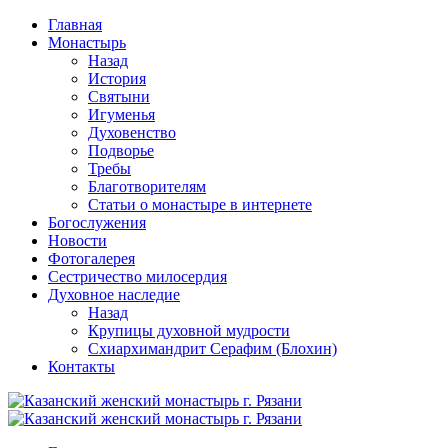
Перейти
Главная
к
Монастырь
содержимому
Назад
История
Святыни
Игуменья
Духовенство
Подворье
Требы
Благотворителям
Статьи о монастыре в интернете
Богослужения
Новости
Фотогалерея
Сестричество милосердия
Духовное наследие
Назад
Крупицы духовной мудрости
Схиархимандрит Серафим (Блохин)
Контакты