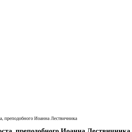
а, преподобного Иоанна Лествичника
оста, преподобного Иоанна Лествичника