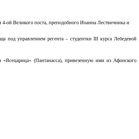
 4-ой Великого поста, преподобного Иоанна Лествичника и
а под управлением регента – студентки III курса Лебедевой
 «Всецарица» (Пантанасса), привезенную ими из Афонского