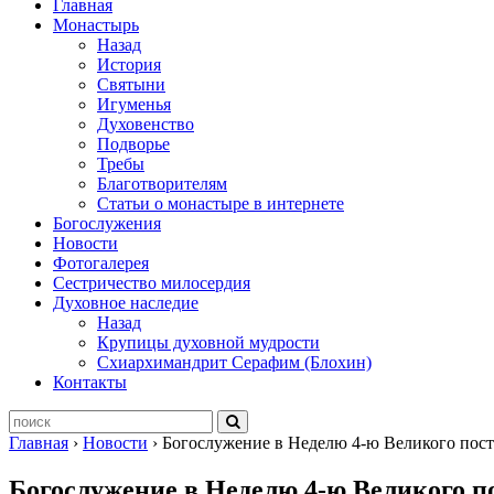
Главная
Монастырь
Назад
История
Святыни
Игуменья
Духовенство
Подворье
Требы
Благотворителям
Статьи о монастыре в интернете
Богослужения
Новости
Фотогалерея
Сестричество милосердия
Духовное наследие
Назад
Крупицы духовной мудрости
Схиархимандрит Серафим (Блохин)
Контакты
Главная
›
Новости
›
Богослужение в Неделю 4-ю Великого пост
Богослужение в Неделю 4-ю Великого п