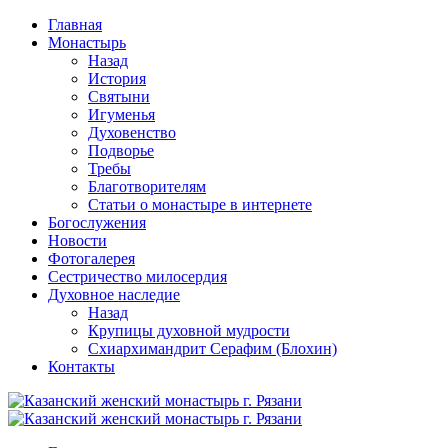
Перейти
Главная
к
Монастырь
содержимому
Назад
История
Святыни
Игуменья
Духовенство
Подворье
Требы
Благотворителям
Статьи о монастыре в интернете
Богослужения
Новости
Фотогалерея
Сестричество милосердия
Духовное наследие
Назад
Крупицы духовной мудрости
Схиархимандрит Серафим (Блохин)
Контакты