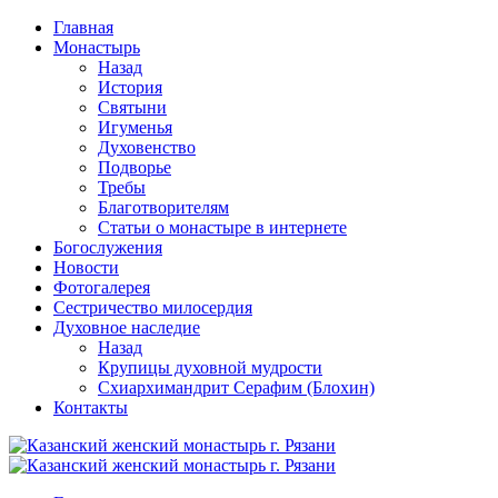
Перейти
Главная
к
Монастырь
содержимому
Назад
История
Святыни
Игуменья
Духовенство
Подворье
Требы
Благотворителям
Статьи о монастыре в интернете
Богослужения
Новости
Фотогалерея
Сестричество милосердия
Духовное наследие
Назад
Крупицы духовной мудрости
Схиархимандрит Серафим (Блохин)
Контакты