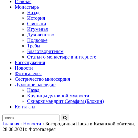
Главная
Монастырь
Назад
История
Святыни
Игуменья
Духовенство
Подворье
Требы
Благотворителям
Статьи о монастыре в интернете
Богослужения
Новости
Фотогалерея
Сестричество милосердия
Духовное наследие
Назад
Крупицы духовной мудрости
Схиархимандрит Серафим (Блохин)
Контакты
Главная
›
Новости
›
Богородичная Пасха в Казанской обители,
28.08.2021г. Фотогалерея