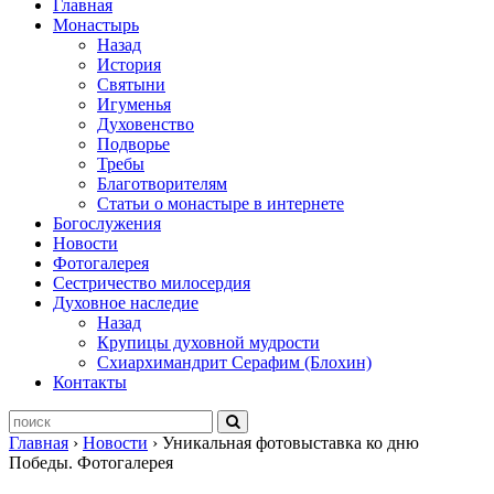
Главная
Монастырь
Назад
История
Святыни
Игуменья
Духовенство
Подворье
Требы
Благотворителям
Статьи о монастыре в интернете
Богослужения
Новости
Фотогалерея
Сестричество милосердия
Духовное наследие
Назад
Крупицы духовной мудрости
Схиархимандрит Серафим (Блохин)
Контакты
Главная
›
Новости
›
Уникальная фотовыставка ко дню
Победы. Фотогалерея