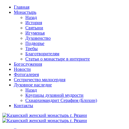
Перейти
Главная
к
Монастырь
содержимому
Назад
История
Святыни
Игуменья
Духовенство
Подворье
Требы
Благотворителям
Статьи о монастыре в интернете
Богослужения
Новости
Фотогалерея
Сестричество милосердия
Духовное наследие
Назад
Крупицы духовной мудрости
Схиархимандрит Серафим (Блохин)
Контакты