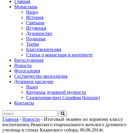
Главная
Монастырь
Назад
История
Святыни
Игуменья
Духовенство
Подворье
Требы
Благотворителям
Статьи о монастыре в интернете
Богослужения
Новости
Фотогалерея
Сестричество милосердия
Духовное наследие
Назад
Крупицы духовной мудрости
Схиархимандрит Серафим (Блохин)
Контакты
Главная
›
Новости
›
Итоговый экзамен по хоровому классу
воспитанниц Рязанского епархиального женского духовного
училища в стенах Казанского собора, 06.06.2014г.