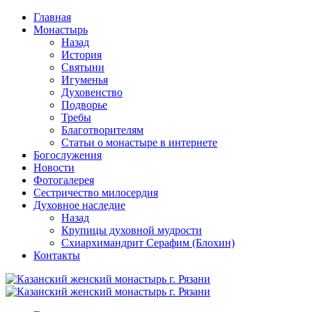
Перейти
Главная
к
Монастырь
содержимому
Назад
История
Святыни
Игуменья
Духовенство
Подворье
Требы
Благотворителям
Статьи о монастыре в интернете
Богослужения
Новости
Фотогалерея
Сестричество милосердия
Духовное наследие
Назад
Крупицы духовной мудрости
Схиархимандрит Серафим (Блохин)
Контакты