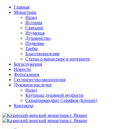
Перейти
Главная
к
Монастырь
содержимому
Назад
История
Святыни
Игуменья
Духовенство
Подворье
Требы
Благотворителям
Статьи о монастыре в интернете
Богослужения
Новости
Фотогалерея
Сестричество милосердия
Духовное наследие
Назад
Крупицы духовной мудрости
Схиархимандрит Серафим (Блохин)
Контакты