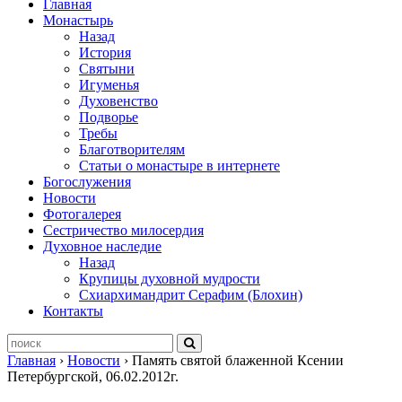
Главная
Монастырь
Назад
История
Святыни
Игуменья
Духовенство
Подворье
Требы
Благотворителям
Статьи о монастыре в интернете
Богослужения
Новости
Фотогалерея
Сестричество милосердия
Духовное наследие
Назад
Крупицы духовной мудрости
Схиархимандрит Серафим (Блохин)
Контакты
Главная
›
Новости
›
Память святой блаженной Ксении
Петербургской, 06.02.2012г.