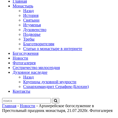
Главная
Монастырь
Назад
История
Святыни
Игуменья
Духовенство
Подворье
Требы
Благотворителям
Статьи о монастыре в интернете
Богослужения
Новости
Фотогалерея
Сестричество милосердия
Духовное наследие
Назад
Крупицы духовной мудрости
Схиархимандрит Серафим (Блохин)
Контакты
Главная
›
Новости
›
Архиерейское богослужение в
Престольный праздник монастыря, 21.07.2020г. Фотогалерея