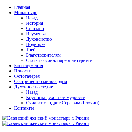
Перейти
Главная
к
Монастырь
содержимому
Назад
История
Святыни
Игуменья
Духовенство
Подворье
Требы
Благотворителям
Статьи о монастыре в интернете
Богослужения
Новости
Фотогалерея
Сестричество милосердия
Духовное наследие
Назад
Крупицы духовной мудрости
Схиархимандрит Серафим (Блохин)
Контакты