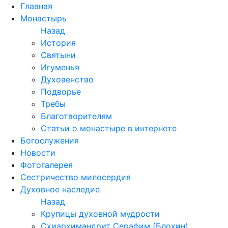
Перейти
Главная
к
Монастырь
содержимому
Назад
История
Святыни
Игуменья
Духовенство
Подворье
Требы
Благотворителям
Статьи о монастыре в интернете
Богослужения
Новости
Фотогалерея
Сестричество милосердия
Духовное наследие
Назад
Крупицы духовной мудрости
Схиархимандрит Серафим (Блохин)