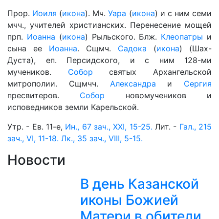
Прор.
Иоиля
(
икона
). Мч.
Уара
(
икона
) и с ним семи
мчч., учителей христианских. Перенесение мощей
прп.
Иоанна
(
икона
) Рыльского. Блж.
Клеопатры
и
сына ее
Иоанна
. Сщмч.
Садока
(
икона
) (Шах-
Дуста), еп. Персидского, и с ним 128-ми
мучеников.
Собор
святых Архангельской
митрополии. Сщмчч.
Александра
и
Сергия
пресвитеров.
Собор
новомучеников и
исповедников земли Карельской.
Утр. - Ев. 11-е,
Ин., 67 зач., XXI, 15-25.
Лит. -
Гал., 215
зач., VI, 11-18.
Лк., 35 зач., VIII, 5-15.
Новости
В день Казанской
иконы Божией
Матери в обители