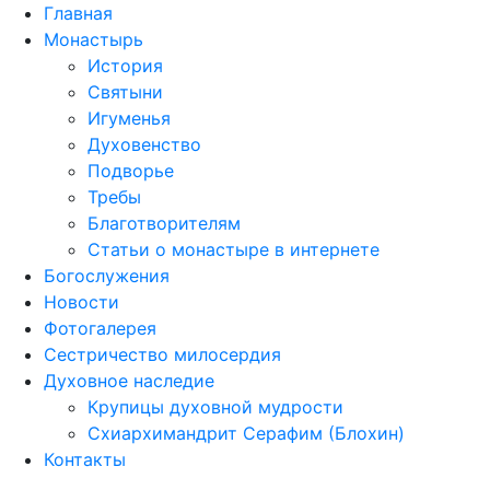
Перейти
Главная
к
Монастырь
содержимому
История
Святыни
Игуменья
Духовенство
Подворье
Требы
Благотворителям
Статьи о монастыре в интернете
Богослужения
Новости
Фотогалерея
Сестричество милосердия
Духовное наследие
Крупицы духовной мудрости
Схиархимандрит Серафим (Блохин)
Контакты