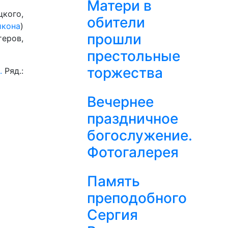
Матери в
цкого,
обители
икона
)
прошли
еров,
престольные
торжества
.
Ряд.:
Вечернее
праздничное
богослужение.
Фотогалерея
Память
преподобного
Сергия