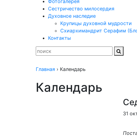
Фотогалерея
Сестричество милосердия
Духовное наследие
Крупицы духовной мудрости
Схиархимандрит Серафим (Бл
Контакты
Главная
›
Календарь
Календарь
Се
31 ок
Поста