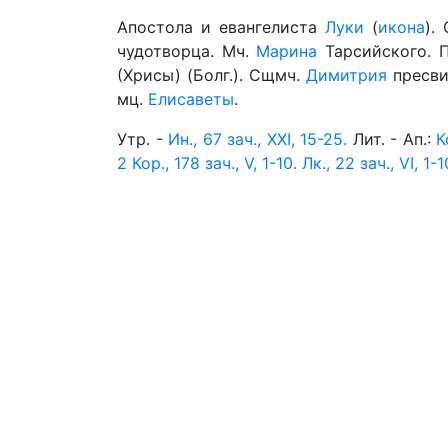
Апостола и евангелиста
Луки
(
икона
).
чудотворца. Мч.
Марина
Тарсийского. 
(Хрисы) (Болг.). Сщмч.
Димитрия
пресви
мц.
Елисаветы
.
Утр. -
Ин., 67 зач., XXI, 15-25.
Лит. - Ап.:
К
2 Кор., 178 зач., V, 1-10.
Лк., 22 зач., VI, 1-1