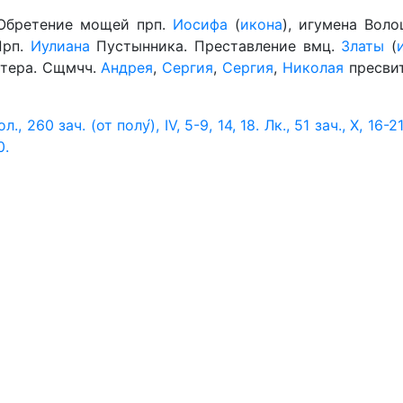
 Обретение мощей прп.
Иосифа
(
икона
), игумена Воло
Прп.
Иулиана
Пустынника. Преставление вмц.
Златы
(
тера. Сщмчч.
Андрея
,
Сергия
,
Сергия
,
Николая
пресвит
ол., 260 зач. (от полу́), IV, 5-9, 14, 18.
Лк., 51 зач., X, 16-21
0.