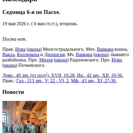
Седмица 6-я по Пасхе.
19 мая 2026 г. ( 6 мая ст.ст.), вторник.
Поста нет.
Прав.
Иова
(
икона
) Многострадального. Мчч.
Варвара
воина,
Вакха
,
Каллимаха
и
Дионисия
. Мч.
Варвара
(
икона
), бывшего
разбойника. Прп.
Михея
(
икона
) Радонежского. Прп.
Иова
(
икона
) Почаевского.
Деян., 40 зач. (от полу́), XVII, 19-28.
Ин., 42 зач., XII, 19-36.
Прав.:
Гал., 213 зач., V, 22 - VI, 2.
Мф., 43 зач., XI, 27-30.
Новости