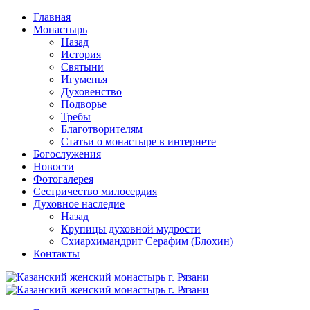
Перейти
Главная
к
Монастырь
содержимому
Назад
История
Святыни
Игуменья
Духовенство
Подворье
Требы
Благотворителям
Статьи о монастыре в интернете
Богослужения
Новости
Фотогалерея
Сестричество милосердия
Духовное наследие
Назад
Крупицы духовной мудрости
Схиархимандрит Серафим (Блохин)
Контакты