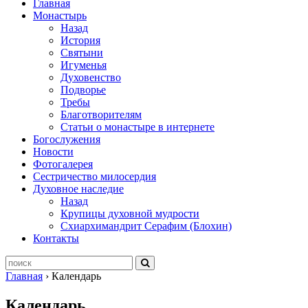
Главная
Монастырь
Назад
История
Святыни
Игуменья
Духовенство
Подворье
Требы
Благотворителям
Статьи о монастыре в интернете
Богослужения
Новости
Фотогалерея
Сестричество милосердия
Духовное наследие
Назад
Крупицы духовной мудрости
Схиархимандрит Серафим (Блохин)
Контакты
Главная
›
Календарь
Календарь