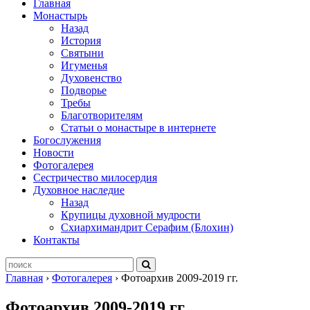
Главная
Монастырь
Назад
История
Святыни
Игуменья
Духовенство
Подворье
Требы
Благотворителям
Статьи о монастыре в интернете
Богослужения
Новости
Фотогалерея
Сестричество милосердия
Духовное наследие
Назад
Крупицы духовной мудрости
Схиархимандрит Серафим (Блохин)
Контакты
Главная
›
Фотогалерея
›
Фотоархив 2009-2019 гг.
Фотоархив 2009-2019 гг.