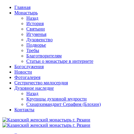
Перейти
Главная
к
Монастырь
содержимому
Назад
История
Святыни
Игуменья
Духовенство
Подворье
Требы
Благотворителям
Статьи о монастыре в интернете
Богослужения
Новости
Фотогалерея
Сестричество милосердия
Духовное наследие
Назад
Крупицы духовной мудрости
Схиархимандрит Серафим (Блохин)
Контакты