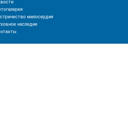
вости
тогалерея
стричество милосердия
ховное наследие
онтакты