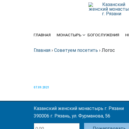
История
Крупицы духовной мудрости
Святыни
Схиархимандрит Серафим
(Блохин)
ГЛАВНАЯ
МОНАСТЫРЬ
БОГОСЛУЖЕНИЯ
Н
Игуменья
Духовенство
Главная
›
Советуем посетить
›
Логос
Подворье
Требы
07.09.2021
Благотворителям
Статьи о монастыре в
Казанский женский монастырь г. Рязани
интернете
390006 г. Рязань, ул. Фурманова, 56
Пожертвовать